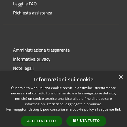
Leggi le FAQ
Richiesta assistenza
Amministrazione trasparente
Informativa privacy
Note legali
×
Dichiarazione di accessibilità
Informazioni sui cookie
Questo sito web utilizza cookie tecnici e assimilati strettamente
necessari al corretto funzionamento e alla navigazione del sito,
nonché un cookie tecnico analitico al solo fine di elaborare
informazioni statistiche, aggregate e anonime.
RSS
Copyright © 2026 • Comune di
Per maggiori dettagli, può consultare la cookie policy al seguente
link
Accessibilità
Spoleto • Powered by
Privacy
Municipium
Accesso
•
RIFIUTA TUTTO
ACCETTA TUTTO
Cookie
redazione