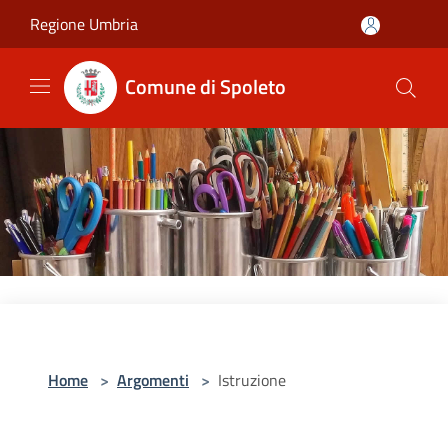
Salta al contenuto principale
Regione Umbria
Comune di Spoleto
Home
>
Argomenti
>
Istruzione