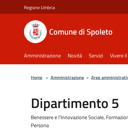
Salta al contenuto principale
Regione Umbria
Comune di Spoleto
Amministrazione
Novità
Servizi
Vivere 
Home
>
Amministrazione
>
Aree amministrati
Dipartimento 5
Benessere e l’Innovazione Sociale, Formazione
Persona