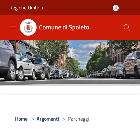
Salta al contenuto principale
Regione Umbria
Comune di Spoleto
Home
>
Argomenti
>
Parcheggi