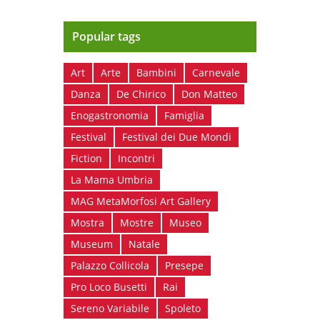
Popular tags
Art
Arte
Bambini
Carnevale
Danza
De Chirico
Don Matteo
Enogastronomia
Famiglia
Festival
Festival dei Due Mondi
Fiction
Incontri
La Mama Umbria
MAG MetaMorfosi Art Gallery
Mostra
Mostre
Museo
Museum
Natale
Palazzo Collicola
Presepe
Pro Loco Busetti
Rai
Sereno Variabile
Spoleto