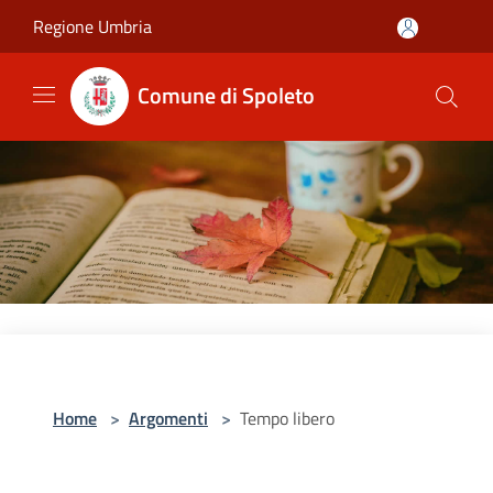
Salta al contenuto principale
Regione Umbria
Comune di Spoleto
Home
>
Argomenti
>
Tempo libero