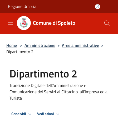
Salta al contenuto principale
Regione Umbria
Comune di Spoleto
Home
>
Amministrazione
>
Aree amministrative
>
Dipartimento 2
Dipartimento 2
Transizione Digitale dell’Amministrazione e
Comunicazione dei Servizi al Cittadino, all’Impresa ed al
Turista
Condividi
Vedi azioni