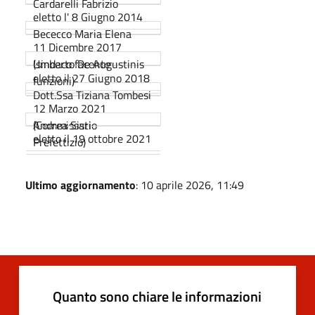
Cardarelli Fabrizio
eletto l' 8 Giugno 2014
Bececco Maria Elena
11 Dicembre 2017
(sindaco facente
Umberto De Augustinis
eletto il 27 Giugno 2018
funzioni)
Dott.Ssa Tiziana Tombesi
12 Marzo 2021
(Commissario
Andrea Sisti
eletto il 19 ottobre 2021
Prefettizio)
Ultimo aggiornamento
: 10 aprile 2026, 11:49
Quanto sono chiare le informazioni