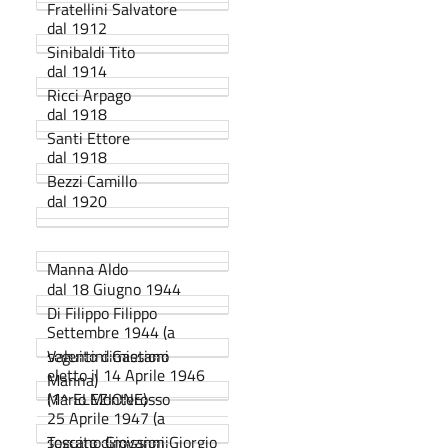
Fratellini Salvatore
dal 1912
Sinibaldi Tito
dal 1914
Ricci Arpago
dal 1918
Santi Ettore
dal 1918
Bezzi Camillo
dal 1920
Manna Aldo
dal 18 Giugno 1944
Di Filippo Filippo
Settembre 1944 (a
seguito dimissioni
Valentini Gaetano
eletto il 14 Aprile 1946
Manna)
(1^ ELEZIONE)
Mario Monterosso
25 Aprile 1947 (a
seguito dimissioni
Toscano Giovanni Giorgio