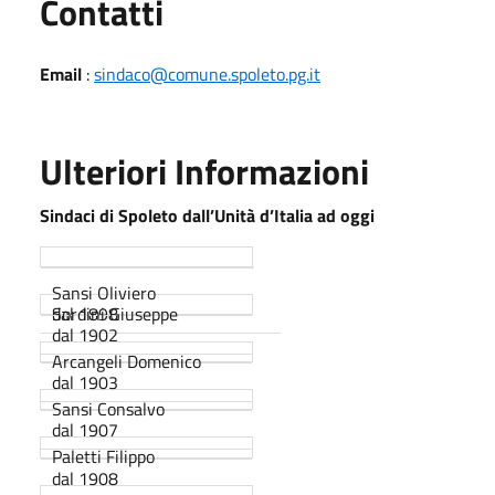
Utili
Contatti
Email
:
sindaco@comune.spoleto.pg.it
Ulteriori Informazioni
Sindaci di Spoleto dall’Unità d’Italia ad oggi
Sansi Oliviero
dal 1898
Sordini Giuseppe
dal 1902
Arcangeli Domenico
dal 1903
Sansi Consalvo
dal 1907
Paletti Filippo
dal 1908