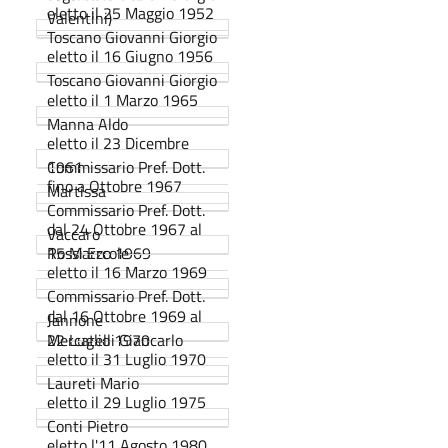
eletto il 25 Maggio 1952
Valentini)
Toscano Giovanni Giorgio
eletto il 16 Giugno 1956
Toscano Giovanni Giorgio
eletto il 1 Marzo 1965
Manna Aldo
eletto il 23 Dicembre
1961
Commissario Pref. Dott.
fino a Ottobre 1967
Martissa
Commissario Pref. Dott.
dal 24 Ottobre 1967 al
Vaccaro
15 Marzo 1969
Rossi Ercole
eletto il 16 Marzo 1969
Commissario Pref. Dott.
dal 16 Ottobre 1969 al
Jannone
22 Luglio 1970
Mercatelli Giancarlo
eletto il 31 Luglio 1970
Laureti Mario
eletto il 29 Luglio 1975
Conti Pietro
eletto l'11 Agosto 1980