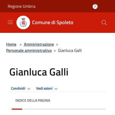
Salta al contenuto principale
Regione Umbria
Comune di Spoleto
Home
>
Amministrazione
>
Personale amministrativo
>
Gianluca Galli
Gianluca Galli
Condividi
Vedi azioni
INDICE DELLA PAGINA