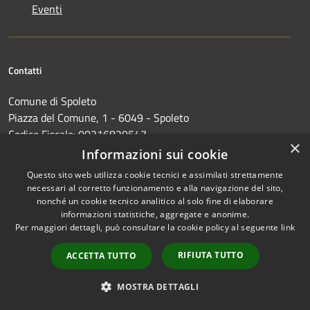
Eventi
Contatti
Comune di Spoleto
Piazza del Comune, 1 - 6049 - Spoleto
Codice Fiscale: 00316820547
×
Partita IVA: 00315600544
Informazioni sui cookie
IBAN: IT 11 C 03440 21800 000000012038
Questo sito web utilizza cookie tecnici e assimilati strettamente
necessari al corretto funzionamento e alla navigazione del sito,
PEC:
comune.spoleto@postacert.umbria.it
nonché un cookie tecnico analitico al solo fine di elaborare
informazioni statistiche, aggregate e anonime.
Centralino Unico: 0743 2181
Per maggiori dettagli, può consultare la cookie policy al seguente
link
RIFIUTA TUTTO
ACCETTA TUTTO
MOSTRA DETTAGLI
Prenotazione appuntamento