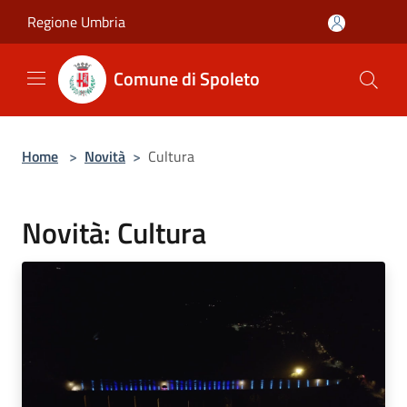
Salta al contenuto principale
Regione Umbria
Comune di Spoleto
Home
>
Novità
>
Cultura
Novità: Cultura