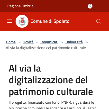
Salta al contenuto principale
Regione Umbria
Comune di Spoleto
Home
>
Novità
>
Comunicati
>
Università
>
Al via la digitalizzazione del patrimonio culturale
Al via la
digitalizzazione del
patrimonio culturale
Il progetto, finanziato con fondi PNRR, riguarderà le
biblioteche comunali Carandente e Carducci, il Teatro