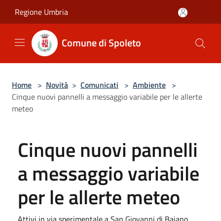
Salta al contenuto principale
Regione Umbria
Comune di Spoleto
Home
>
Novità
>
Comunicati
>
Ambiente
>
Cinque nuovi pannelli a messaggio variabile per le allerte
meteo
Cinque nuovi pannelli
a messaggio variabile
per le allerte meteo
Attivi in via sperimentale a San Giovanni di Baiano,