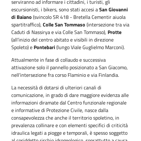
serviranno ad informare i cittadini, i turisti, gli
escursionisti, i bikers, sono stati accesi a
San Giovanni
di Baiano
(svincolo SR 418 - Bretella Cementir aiuola
spartitraffico),
Colle San Tommaso
(intersezione tra via
Caduti di Nassirya e via Colle San Tommaso),
Protte
(all’inizio del centro abitato e visibili in direzione
Spoleto) e
Pontebari
(lungo Viale Guglielmo Marconi).
Attualmente in fase di collaudo e successiva
attivazione solo il pannello posizionato a San Giacomo,
nell’intersezione fra corso Flaminio e via Finlandia.
La necessità di dotarsi di ulteriori canali di
comunicazione, in grado di dare maggiore evidenza alle
informazioni diramate dal Centro funzionale regionale
e informative di Protezione Civile, nasce dalla
consapevolezza che anche il territorio spoletino, in
prevalenza collinare e con elementi specifici di criticità
idraulica legati a piogge e temporali, è spesso soggetto
al cosiddetto rischio idrogeologico, soprattutto a causa