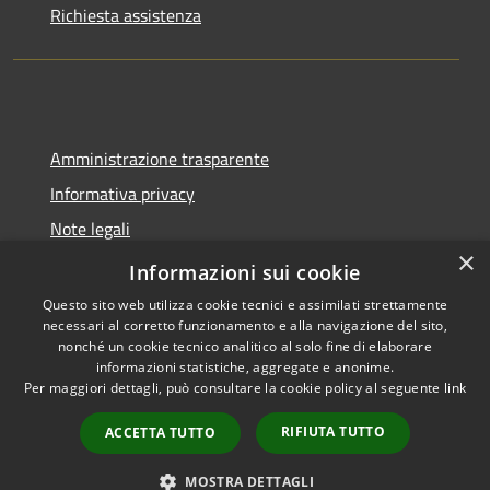
Richiesta assistenza
Amministrazione trasparente
Informativa privacy
Note legali
×
Dichiarazione di accessibilità
Informazioni sui cookie
Questo sito web utilizza cookie tecnici e assimilati strettamente
necessari al corretto funzionamento e alla navigazione del sito,
nonché un cookie tecnico analitico al solo fine di elaborare
informazioni statistiche, aggregate e anonime.
RSS
Copyright © 2026 • Comune di
Per maggiori dettagli, può consultare la cookie policy al seguente
link
Accessibilità
Spoleto • Powered by
Privacy
Municipium
Accesso
•
RIFIUTA TUTTO
ACCETTA TUTTO
Cookie
redazione
Mappa del sito
MOSTRA DETTAGLI