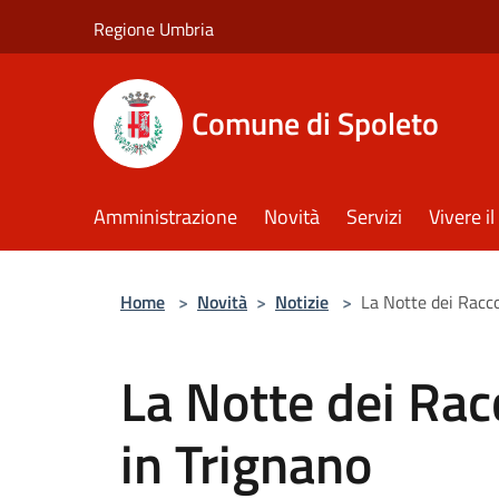
Salta al contenuto principale
Regione Umbria
Comune di Spoleto
Amministrazione
Novità
Servizi
Vivere 
Home
>
Novità
>
Notizie
>
La Notte dei Racc
La Notte dei Rac
in Trignano