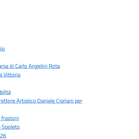
lio
rsa di Carlo Angelini Rota
a Vittoria
ilità
ettore Artistico Daniele Cipriani per
 frazioni
o Spoleto
026