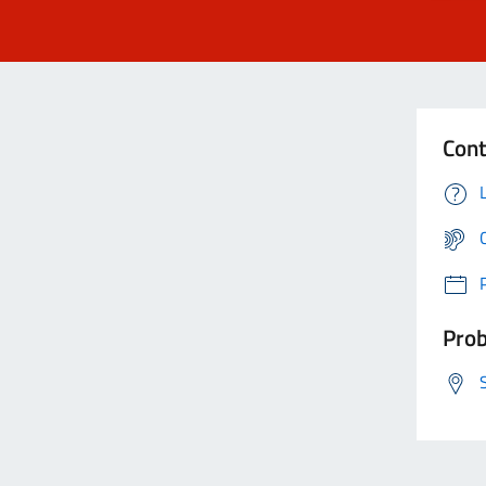
Cont
Prob