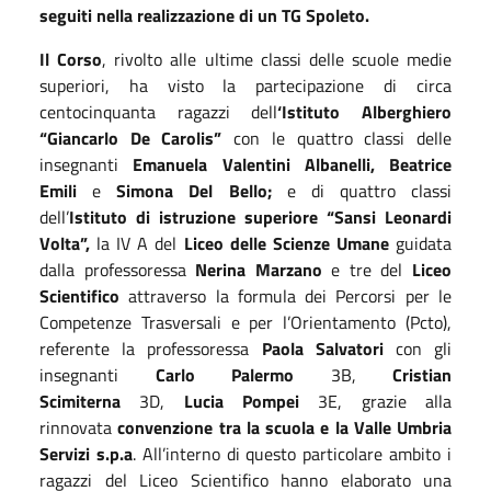
seguiti nella realizzazione di un TG Spoleto.
Il Corso
, rivolto alle ultime classi delle scuole medie
superiori, ha visto la partecipazione di circa
centocinquanta ragazzi dell
‘Istituto Alberghiero
“Giancarlo De Carolis”
con le quattro classi delle
insegnanti
Emanuela Valentini Albanelli, Beatrice
Emili
e
Simona Del Bello;
e di quattro classi
dell’
Istituto di istruzione superiore “Sansi Leonardi
Volta”,
la IV A del
Liceo delle Scienze Umane
guidata
dalla professoressa
Nerina Marzano
e tre del
Liceo
Scientifico
attraverso la formula dei Percorsi per le
Competenze Trasversali e per l’Orientamento (Pcto),
referente la professoressa
Paola Salvatori
con gli
insegnanti
Carlo Palermo
3B,
Cristian
Scimiterna
3D,
Lucia Pompei
3E, grazie alla
rinnovata
convenzione tra la scuola e la Valle Umbria
Servizi s.p.a
. All’interno di questo particolare ambito i
ragazzi del Liceo Scientifico hanno elaborato una