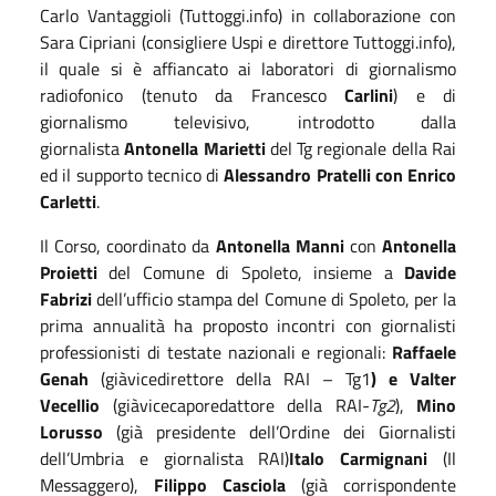
Carlo Vantaggioli (Tuttoggi.info) in collaborazione con
Sara Cipriani (consigliere Uspi e direttore Tuttoggi.info),
il quale si è affiancato ai laboratori di giornalismo
radiofonico (tenuto da Francesco
Carlini
) e di
giornalismo televisivo, introdotto dalla
giornalista
Antonella Marietti
del Tg regionale della Rai
ed il supporto tecnico di
Alessandro Pratelli con Enrico
Carletti
.
Il Corso, coordinato da
Antonella Manni
con
Antonella
Proietti
del Comune di Spoleto, insieme a
Davide
Fabrizi
dell’ufficio stampa del Comune di Spoleto, per la
prima annualità ha proposto incontri con giornalisti
professionisti di testate nazionali e regionali:
Raffaele
Genah
(giàvicedirettore della RAI – Tg1
) e Valter
Vecellio
(giàvicecaporedattore della RAI-
Tg2
),
Mino
Lorusso
(già presidente dell’Ordine dei Giornalisti
dell’Umbria e giornalista RAI)
Italo Carmignani
(Il
Messaggero),
Filippo Casciola
(già corrispondente