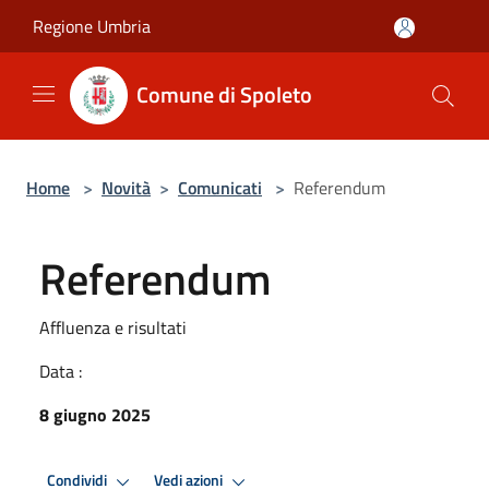
Salta al contenuto principale
Regione Umbria
Comune di Spoleto
Home
>
Novità
>
Comunicati
>
Referendum
Referendum
Affluenza e risultati
Data :
8 giugno 2025
Condividi
Vedi azioni