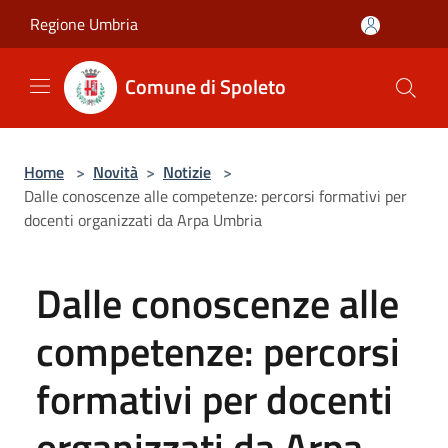
Salta al contenuto principale
Regione Umbria
Comune di Spoleto
Home
>
Novità
>
Notizie
>
Dalle conoscenze alle competenze: percorsi formativi per
docenti organizzati da Arpa Umbria
Dalle conoscenze alle
competenze: percorsi
formativi per docenti
organizzati da Arpa