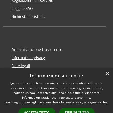
Segnalazione disservizio
Leggi le FAQ
Richiesta assistenza
Amministrazione trasparente
Informativa privacy
Note legali
×
Dichiarazione di accessibilità
Informazioni sui cookie
Questo sito web utilizza cookie tecnici e assimilati strettamente
necessari al corretto funzionamento e alla navigazione del sito,
nonché un cookie tecnico analitico al solo fine di elaborare
informazioni statistiche, aggregate e anonime.
RSS
Copyright © 2026 • Comune di
Per maggiori dettagli, può consultare la cookie policy al seguente
link
Accessibilità
Spoleto • Powered by
Privacy
Municipium
Accesso
•
RIFIUTA TUTTO
ACCETTA TUTTO