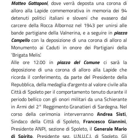
Matteo Gattaponi
, dove verrà deposta una corona di
alloro alla Lapide commemorativa in memoria dei 94
detenuti politici italiani e sloveni che evasero dal
carcere della Rocca Albornoz nel 1943 per unirsi alle
bande partigiane della Valnerina, e a seguire in
piazza
Campello
con la deposizione di una corona di alloro al
Monumento ai Caduti in onore dei Partigiani della
‘Brigata Melis’.
Alle ore 12.00 in
piazza del Comune
ci sarà la
deposizione di una corona di alloro alla Lapide che
ricorda il conferimento, da parte del Presidente della
Repubblica, della medaglia d’argento al valore civile alla
Città di Spoleto per il comportamento tenuto durante il
periodo bellico con gli onori militari da una Schierante
in Armi del 2° Reggimento Granatieri di Sardegna. Nel
corso della cerimonia interverranno
Andrea Sisti
,
Sindaco della Città di Spoleto,
Francesco Giannini
,
Presidente ANPI, sezione di Spoleto, il
Generale Mario
di Spirito
, Presidente sez. U.N.U.C.I. di Spoleto. Gli