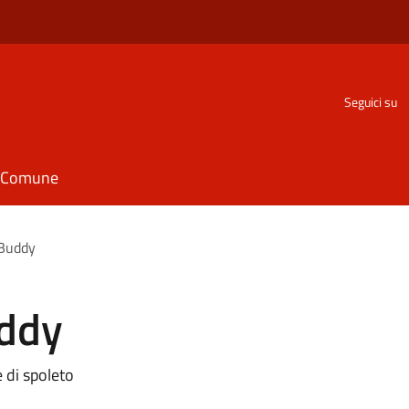
Seguici su
il Comune
 Buddy
uddy
 di spoleto