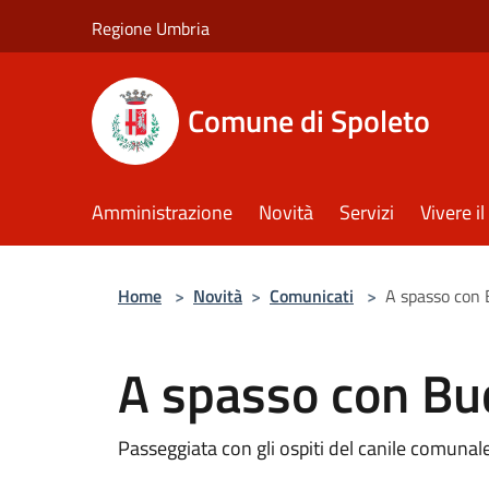
Salta al contenuto principale
Regione Umbria
Comune di Spoleto
Amministrazione
Novità
Servizi
Vivere 
Home
>
Novità
>
Comunicati
>
A spasso con
A spasso con B
Passeggiata con gli ospiti del canile comunale