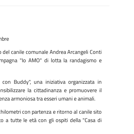
mbre
o del
canile comunale Andrea Arcangeli Conti
campagna "Io AMO" di lotta la randagismo e
o con Buddy
", una iniziativa organizzata in
nsibilizzare la cittadinanza e promuovere il
venza armoniosa tra esseri umani e animali.
chilometri con parten
za e ritorno al canile
sito
o a tutte le età con gli ospiti della "Casa di