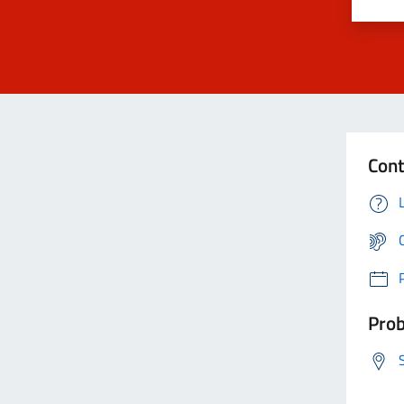
Cont
Prob