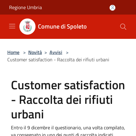
Salta al contenuto principale
Regione Umbria
Comune di Spoleto
Home
>
Novità
>
Avvisi
>
Customer satisfaction - Raccolta dei rifiuti urbani
Customer satisfaction
- Raccolta dei rifiuti
urbani
Entro il 9 dicembre il questionario, una volta compilato,
va consegnato in uno dei punti di raccolta indicati