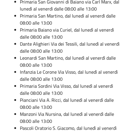
Primaria San Giovanni
d
i Baiano
via Carl Marx
,
dal
luned
ì
al venerd
ì
dalle 08:
00
alle 13:00
Primaria San Martino,
dal luned
ì
al venerd
ì
dalle
08:
00
alle 13:00
Primaria Baiano
via Curiel
,
dal luned
ì
al venerd
ì
dalle 08:
00
alle 13:00
Dante
A
lighieri
Via dei Tessili
,
dal luned
ì
al venerd
ì
dalle 08:
00
alle 13:00
Leonardi
San Martino
,
dal luned
ì
al venerd
ì
dalle
08:
00
alle 13:00
Infanzia Le Corone
Via Visso
,
dal luned
ì
al venerd
ì
dalle 08:
00
alle 13:00
Primaria Sordini
Via Visso
,
dal luned
ì
al venerd
ì
dalle 08:
00
a
lle 13:00
Pianciani
Via A. Ricci
,
dal luned
ì
al venerd
ì
dalle
08:
00
alle 13:00
Manzoni
Via Nursina
,
dal luned
ì
al venerd
ì
dalle
08:
00
alle 13:00
Pascoli
Oratorio S. Giacomo
,
dal luned
ì
al venerd
ì