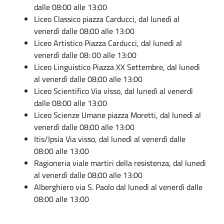
dalle 08:
00
alle 13:00
Liceo Classico
piazza Carducci
,
dal luned
ì
al
venerd
ì
dalle 08:
00
alle 13:00
Liceo Artistico
Piazza Carducci
,
dal luned
ì
al
venerd
ì
dalle 08:
00
alle 13:00
Liceo Linguistico
Piazza XX Settembre
,
dal luned
ì
al venerd
ì
dalle 08:
00
alle 13:00
Liceo Scientifico
Via visso
,
dal luned
ì
al venerd
ì
dalle 08:
00
alle 13:00
Liceo Scienze Umane
piazza Moretti
,
dal luned
ì
al
venerd
ì
dalle 08:
00
alle 13:00
Itis/Ipsia
Via visso
,
dal luned
ì
al venerd
ì
dalle
08:
00
alle 13:00
Ragioneria
viale martiri della resistenza
,
dal luned
ì
al venerd
ì
dalle 08:
00
alle 13:00
Alberghiero
via S. Paolo
dal luned
ì
al venerd
ì
dalle
08:
00
alle 13:00