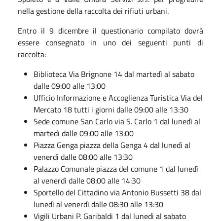
nella gestione della raccolta dei rifiuti urbani
.
Entro il 9 dicembre il questionario compilato dovrà
essere consegnato in
uno dei seguenti punti di
raccolta
:
Biblioteca
Via Brignone 14 dal martedì al sabato
dalle 09:00 alle 13:00
Ufficio Informazione e Accoglienza Turistica Via del
Mercato
18 tutti i
giorni dalle
09:00 al
le
13:30
Sede comune San
C
arlo
via S. Carlo 1 dal lunedì al
martedì dalle 09:00 alle 13:00
Piazza Genga
piaz
z
a della
G
enga 4 dal lunedì al
venerdì dalle 08:00 alle 13:30
Palazzo Comunale
piazza del comune 1 dal lunedì
al venerdì dalle 08:00 alle 14:30
Sportello del Cittadino
via Antonio Bussetti 38 dal
luned
ì
al venerdì dalle 08:30 alle 13:30
Vigili Urbani
P. Garibaldi 1 dal lunedì al sabato