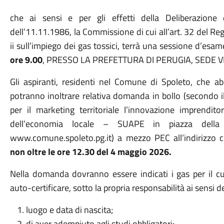
che ai sensi e per gli effetti della Deliberazione
dell’11.11.1986, la Commissione di cui all’art. 32 del 
ii sull’impiego dei gas tossici, terrà una sessione d’esa
ore 9.00
, PRESSO LA PREFETTURA DI PERUGIA, SEDE 
Gli aspiranti, residenti nel Comune di Spoleto, che a
potranno inoltrare relativa domanda in bollo (secondo il 
per il marketing territoriale l’innovazione imprendito
dell’economia locale – SUAPE in piazza della
www.comune.spoleto.pg.it) a mezzo PEC all’indirizzo 
non oltre le ore 12.30 del 4 maggio 2026.
Nella domanda dovranno essere indicati i gas per il cui
auto-certificare, sotto la propria responsabilità ai sensi
luogo e data di nascita;
di aver adempiuto agli studi obbligatori;