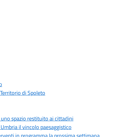
o
erritorio di Spoleto
no spazio restituito ai cittadini
 Umbria il vincolo paesaggistico
 interventi in programma la prossima settimana