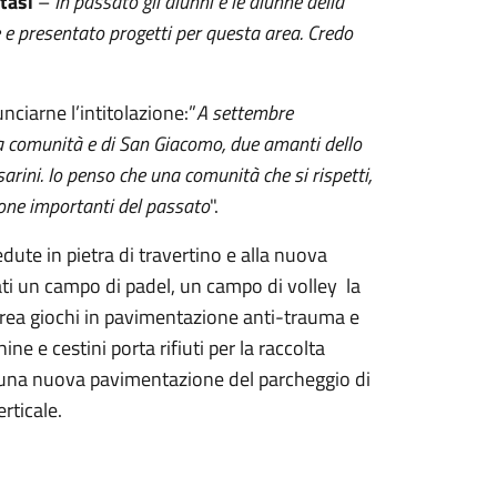
tasi
–
In passato gli alunni e le alunne della
e presentato progetti per questa area. Credo
ciarne l’intitolazione:”
A settembre
a comunità e di San Giacomo, due amanti dello
arini. Io penso che una comunità che si rispetti,
sone importanti del passato
".
dute in pietra di travertino e alla nuova
zati un campo di padel, un campo di volley la
’area giochi in pavimentazione anti-trauma e
ne e cestini porta rifiuti per la raccolta
 e una nuova pavimentazione del parcheggio di
rticale.