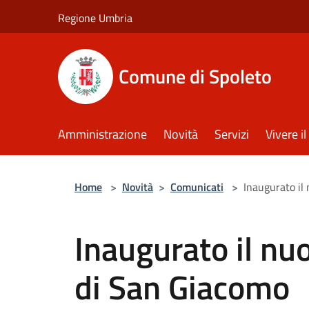
Salta al contenuto principale
Regione Umbria
Comune di Spoleto
Amministrazione
Novità
Servizi
Vivere 
Home
>
Novità
>
Comunicati
>
Inaugurato il
Inaugurato il nu
di San Giacomo