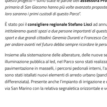
questo progetto
– sono state le parole dell’
assessora Pro
primaria di San Giacomo hanno più volte avanzato proposte 
loro saranno i primi custodi di questo Parco
”.
È stato poi il
consigliere regionale Stefano Lisci
ad annun
intitoleremo questi spazi a due persone importanti di quest
sport e due grandi cittadini: Geremia Duranti e Francesco Ces
per andare avanti nel futuro debba sempre ricordare le per
Insieme alla sistemazione delle alberature, delle nuove se
illuminazione pubblica al led, nel Parco sono stati realiz
pavimentazione in masselli, i percorsi pedonali interni, l
sono stati istallati nuovi elementi di arredo urbano (panchi
differenziata). Presente anche l’impianto di irrigazione
via San Marino con la relativa segnaletica orizzontale e ve