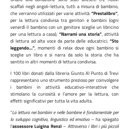
scaffali negli angoli-lettura, tutti a misura di bambino,
che verranno utilizzati per varie attività:
“Prestalibro”
,
per la lettura condivisa tra genitori e bambini (ogni
venerdì il bambino con un genitore sceglie un libricino
per una lettura a casa);
“Narrami una storia”
, attività
di lettura ad alta voce da parte delle educatrici;
“Sto
leggendo…”
, momenti di relax dove ogni bambino si
sceglie un libro e si narra da solo la storia che ha
sentito in altri momenti di lettura condivisa.
I 100 libri donati dalla libreria Giunto Al Punto di Trevi
rappresentano uno strumento prezioso per coinvolgere
i bambini in attività educativo-interattive che
stimolano la curiosità e l’amore per la lettura, con
effetti significativi per tutta la vita adulta.
“
La lettura nei bambini e nelle bambine è fondamentale per
lo sviluppo cognitivo, linguistico ed emotivo
– ha spiegato
l’
assessore Luigina Renzi
–
Attraverso i libri i più piccoli