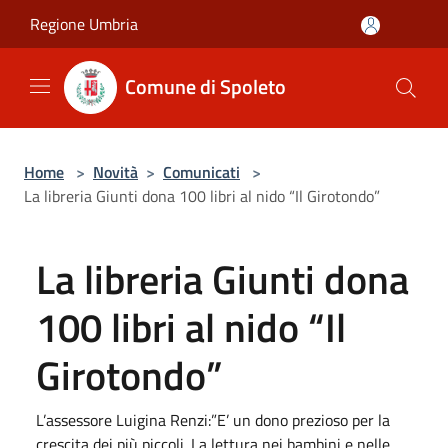
Salta al contenuto principale
Regione Umbria
Comune di Spoleto
Home
>
Novità
>
Comunicati
>
La libreria Giunti dona 100 libri al nido “Il Girotondo”
La libreria Giunti dona
100 libri al nido “Il
Girotondo”
L’assessore Luigina Renzi:”E’ un dono prezioso per la
crescita dei più piccoli. La lettura nei bambini e nelle