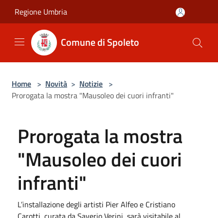
Salta al contenuto principale
Regione Umbria
Comune di Spoleto
Home
>
Novità
>
Notizie
>
Prorogata la mostra "Mausoleo dei cuori infranti"
Prorogata la mostra
"Mausoleo dei cuori
infranti"
L’installazione degli artisti Pier Alfeo e Cristiano
Carotti, curata da Saverio Verini, sarà visitabile al