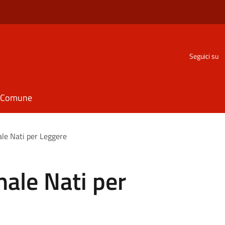
Seguici su
il Comune
le Nati per Leggere
ale Nati per