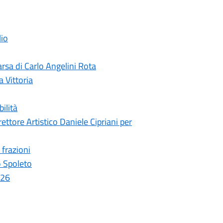
lio
rsa di Carlo Angelini Rota
a Vittoria
ilità
ettore Artistico Daniele Cipriani per
 frazioni
o Spoleto
026