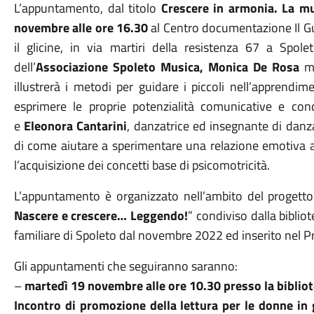
L’appuntamento, dal titolo
Crescere in armonia. La mu
novembre alle ore 16.30
al Centro documentazione Il Gus
il glicine, in via martiri della resistenza 67 a Spol
dell’
Associazione Spoleto Musica, Monica De Rosa
mu
illustrerà i metodi per guidare i piccoli nell’apprendi
esprimere le proprie potenzialità comunicative e co
e
Eleonora Cantarini
, danzatrice ed insegnante di danz
di come aiutare a sperimentare una relazione emotiva 
l’acquisizione dei concetti base di psicomotricità.
L’appuntamento è organizzato nell’ambito del progetto
Nascere e crescere… Leggendo!
” condiviso dalla bibli
familiare di Spoleto dal novembre 2022 ed inserito nel 
Gli appuntamenti che seguiranno saranno:
–
martedì 19 novembre alle ore 10.30 presso la biblio
Incontro di promozione della lettura per le donne in g