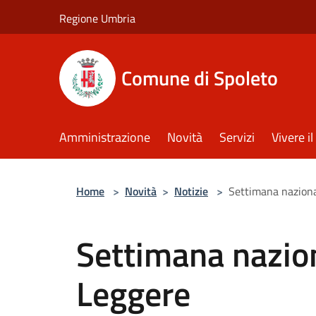
Salta al contenuto principale
Regione Umbria
Comune di Spoleto
Amministrazione
Novità
Servizi
Vivere 
Home
>
Novità
>
Notizie
>
Settimana naziona
Settimana nazion
Leggere