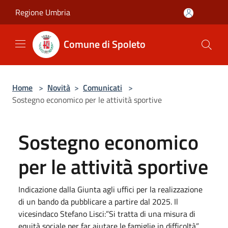
Salta al contenuto principale
Regione Umbria
Comune di Spoleto
Home
>
Novità
>
Comunicati
>
Sostegno economico per le attività sportive
Sostegno economico
per le attività sportive
Indicazione dalla Giunta agli uffici per la realizzazione
di un bando da pubblicare a partire dal 2025. Il
vicesindaco Stefano Lisci:”Si tratta di una misura di
equità sociale per far aiutare le famiglie in difficoltà”