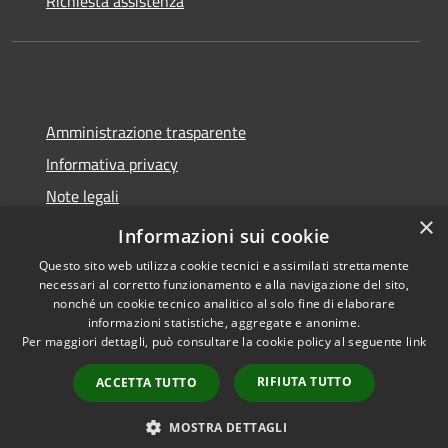
Richiesta assistenza
Amministrazione trasparente
Informativa privacy
Note legali
×
Dichiarazione di accessibilità
Informazioni sui cookie
Questo sito web utilizza cookie tecnici e assimilati strettamente
necessari al corretto funzionamento e alla navigazione del sito,
nonché un cookie tecnico analitico al solo fine di elaborare
informazioni statistiche, aggregate e anonime.
RSS
Copyright © 2026 • Comune di
Per maggiori dettagli, può consultare la cookie policy al seguente
link
Accessibilità
Spoleto • Powered by
Privacy
Municipium
Accesso
•
RIFIUTA TUTTO
ACCETTA TUTTO
Cookie
redazione
Mappa del sito
MOSTRA DETTAGLI