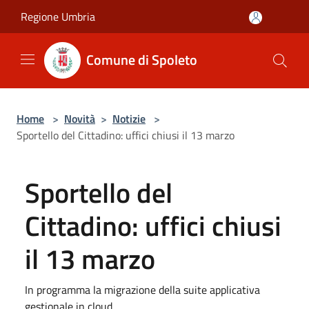
Salta al contenuto principale
Regione Umbria
Comune di Spoleto
Home
>
Novità
>
Notizie
>
Sportello del Cittadino: uffici chiusi il 13 marzo
Sportello del
Cittadino: uffici chiusi
il 13 marzo
In programma la migrazione della suite applicativa
gestionale in cloud