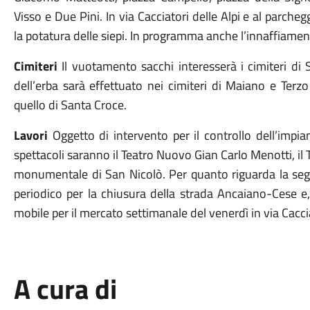
Visso e Due Pini.
In via Cacciatori delle Alpi e al parch
la potatura delle siepi.
In programma
anche
l’innaffiamen
Cimiteri
Il vuotamento sacchi interesserà i cimiteri d
dell’erba sarà effettuato nei cimiteri
di Maiano e Terzo 
quello di Santa Croce.
Lavori
Oggetto di intervent
o
per
il
controllo dell’impian
spettacoli
saranno il Teatro Nuovo Gian Carlo Menotti, il 
monumentale di San Nicolò.
Per
quanto riguarda
la se
periodico per la chiusura della strada Ancaiano-Cese
e
mobile per il mercato settimanale del venerdì in via Caccia
A cura di