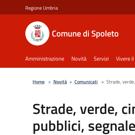
Salta al contenuto principale
Regione Umbria
Comune di Spoleto
Amministrazione
Novità
Servizi
Vivere 
Home
>
Novità
>
Comunicati
>
Strade, verde,
Strade, verde, cim
pubblici, segnalet