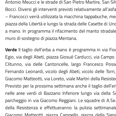
Antonio Meucci e le strade di San Pietro Martire, San Si
Bocci.
Diversi gli interventi previsti relativamente all’as
– Francocci verrà utilizzata la macchina tappabuche, men
piazza della Libertà e lungo la strada delle Casette di U
a mano. In programma il rifacimento del manto stradale 
muro di sostegno di piazza Mentana.
Verde
Il taglio dell’erba
a mano è programma
in via Fi
Egio, via degli Abeti, piazza Giosué Carducci, via Campo 
Clitunno, via delle Cantoncelle, largo Francesco Poss
Fernando Leonardi, vicolo degli Abeti, vicolo delle Torri
Giacomo Matteotti, via Loreto, viale Martiri della Resist
Previsto per la prossima settimana anche il taglio dell’erb
nelle aree verdi di Bazzano Inferiore lungo via della 
parcheggio in via Giacomo Reggiani
.
Le squadre di A.Se.
della Resistenza
e effettueranno la pulizia settimanale
Giacomo Matteotti, piazza Campello, piazza della Signor