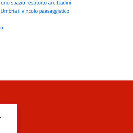
no spazio restituito ai cittadini
 Umbria il vincolo paesaggistico
io
?