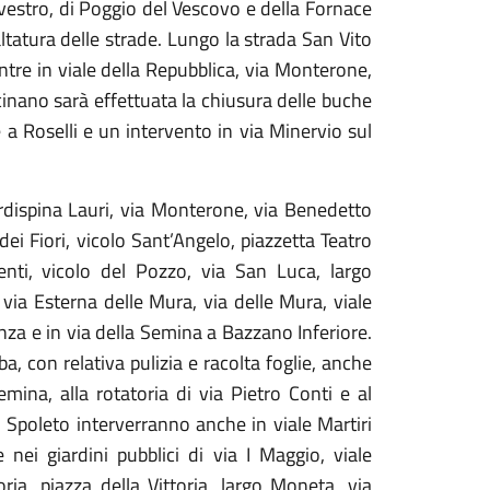
lvestro, di Poggio del Vescovo e della Fornace
faltatura delle strade. Lungo la strada San Vito
tre in viale della Repubblica, via Monterone,
ncinano sarà effettuata la chiusura delle buche
a Roselli e un intervento in via Minervio sul
ordispina Lauri, via Monterone, via Benedetto
dei Fiori, vicolo Sant’Angelo, piazzetta Teatro
enti, vicolo del Pozzo, via San Luca, largo
, via Esterna delle Mura, via delle Mura, viale
enza
e in via della Semina a Bazzano Inferiore
.
a, con relativa pulizia e racolta foglie, anche
Semina,
alla rotatoria di via Pietro Conti e al
 Spoleto interverranno anche in viale Martiri
 nei giardini pubblici di via I Maggio, viale
ia, piazza della Vittoria, largo Moneta, via