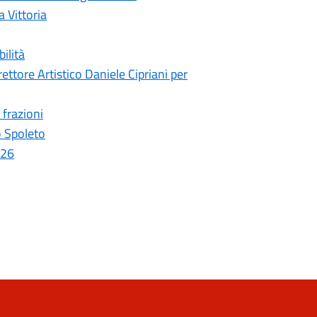
a Vittoria
ilità
ettore Artistico Daniele Cipriani per
 frazioni
o Spoleto
026