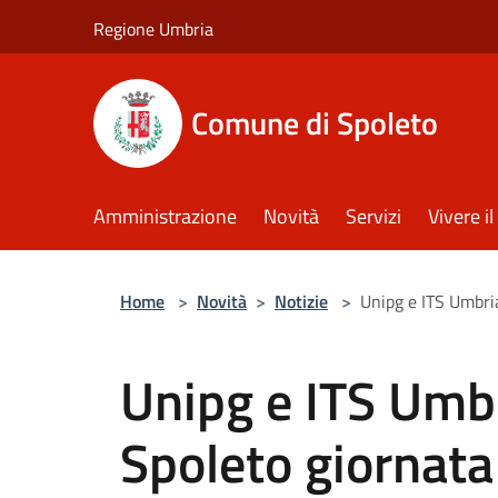
Salta al contenuto principale
Regione Umbria
Comune di Spoleto
Amministrazione
Novità
Servizi
Vivere 
Home
>
Novità
>
Notizie
>
Unipg e ITS Umbri
Unipg e ITS Umb
Spoleto giornata