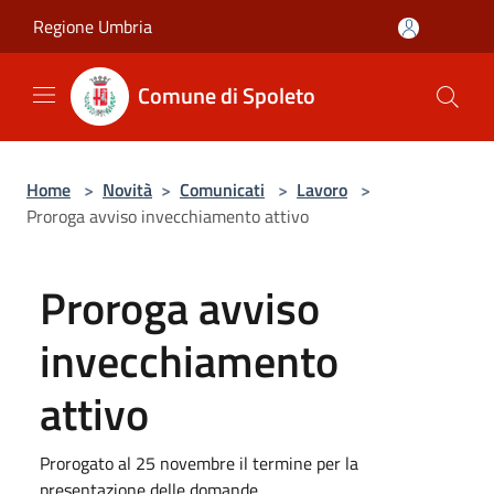
Salta al contenuto principale
Regione Umbria
Comune di Spoleto
Home
>
Novità
>
Comunicati
>
Lavoro
>
Proroga avviso invecchiamento attivo
Proroga avviso
invecchiamento
attivo
Prorogato al 25 novembre il termine per la
presentazione delle domande