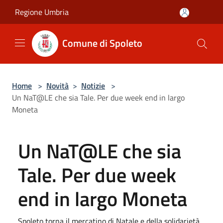
Salta al contenuto principale
Regione Umbria
Comune di Spoleto
Home
>
Novità
>
Notizie
>
Un NaT@LE che sia Tale. Per due week end in largo
Moneta
Un NaT@LE che sia
Tale. Per due week
end in largo Moneta
Spoleto torna il mercatino di Natale e della solidarietà