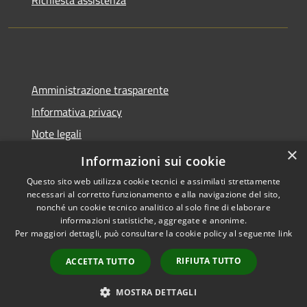
Amministrazione trasparente
Informativa privacy
Note legali
×
Dichiarazione di accessibilità
Informazioni sui cookie
Questo sito web utilizza cookie tecnici e assimilati strettamente
necessari al corretto funzionamento e alla navigazione del sito,
nonché un cookie tecnico analitico al solo fine di elaborare
informazioni statistiche, aggregate e anonime.
RSS
Copyright © 2026 • Comune di
Per maggiori dettagli, può consultare la cookie policy al seguente
link
Accessibilità
Spoleto • Powered by
Privacy
Municipium
Accesso
•
RIFIUTA TUTTO
ACCETTA TUTTO
Cookie
redazione
Mappa del sito
MOSTRA DETTAGLI