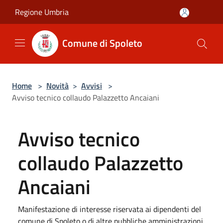
Salta al contenuto principale
Regione Umbria
Comune di Spoleto
Home
>
Novità
>
Avvisi
>
Avviso tecnico collaudo Palazzetto Ancaiani
Avviso tecnico
collaudo Palazzetto
Ancaiani
Manifestazione di interesse riservata ai dipendenti del
comune di Spoleto o di altre pubbliche amministrazioni