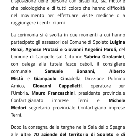
disposizione delle persone con disabilità, sia motorie
che psicologiche e di tutti coloro che hanno difficoltà
nel movimento per effettuare visite mediche o a
raggiungere i centri diurni.
La cerimonia si è svolta in due momenti a cui hanno
partecipato gli assessori del Comune di Spoleto
Luigina
Renzi
,
Agnese Protasi
e
Giovanni Angelini Paroli
, del
Comune di Campello sul Clitunno
Sabrina Girolamini
,
con delega alla tutela fasce deboli, il consigliere
comunale
Samuele Bonanni
,
Alberto
Mistò
e
Giampaolo Cima
della Direzione Pulmino
Amico
,
Giovanni
C
appelletti
, operatore per
l’Umbria
,
Mauro Franceschini
, presidente provinciale
Confartigianato imprese Terni e
Michele
Medori
segretario provinciale Confartigiano imprese
Terni.
Dopo la consegna delle targhe nella Sala dello Spagna
alle
oltre 70 aziende del territorio di Spoleto e di