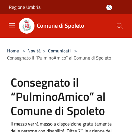
Salta al contenuto principale
Regione Umbria
Comune di Spoleto
Home
>
Novità
>
Comunicati
>
Consegnato il “PulminoAmico” al Comune di Spoleto
Consegnato il
“PulminoAmico” al
Comune di Spoleto
Il mezzo verrà messo a disposizione gratuitamente
delle persone con disabilità. Oltre 70 le aziende del