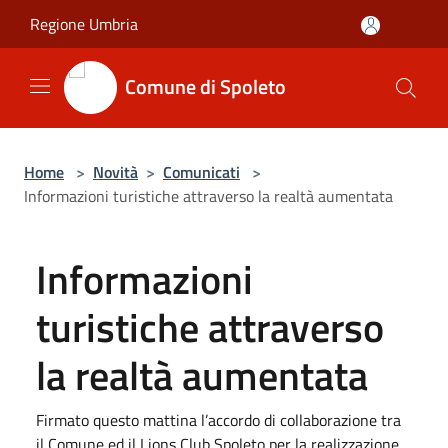
Salta al contenuto principale
Regione Umbria
Comune di Spoleto
Home
>
Novità
>
Comunicati
>
Informazioni turistiche attraverso la realtà aumentata
Informazioni
turistiche attraverso
la realtà aumentata
Firmato questo mattina l’accordo di collaborazione tra
il Comune ed il Lions Club Spoleto per la realizzazione