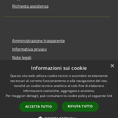
Richiesta assistenza
Amministrazione trasparente
Informativa privacy
Note legali
×
Dichiarazione di accessibilità
Informazioni sui cookie
Questo sito web utilizza cookie tecnici e assimilati strettamente
necessari al corretto funzionamento e alla navigazione del sito,
nonché un cookie tecnico analitico al solo fine di elaborare
informazioni statistiche, aggregate e anonime.
RSS
Copyright © 2026 • Comune di
Per maggiori dettagli, può consultare la cookie policy al seguente
link
Accessibilità
Spoleto • Powered by
Privacy
Municipium
Accesso
•
RIFIUTA TUTTO
ACCETTA TUTTO
Cookie
redazione
Mappa del sito