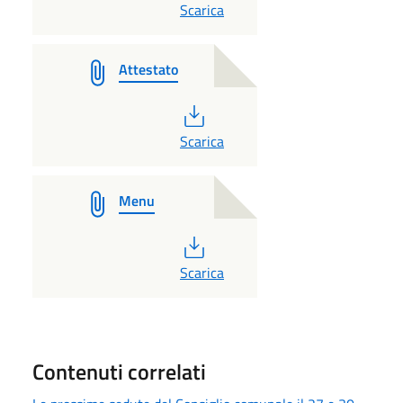
PDF
Scarica
Attestato
PDF
Scarica
Menu
PDF
Scarica
Contenuti correlati