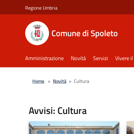
Salta al contenuto principale
Regione Umbria
Comune di Spoleto
Amministrazione
Novità
Servizi
Vivere 
Home
>
Novità
>
Cultura
Avvisi: Cultura