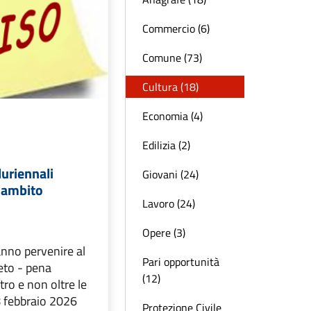
Commercio (6)
Comune (73)
Cultura (18)
Economia (4)
Edilizia (2)
uriennali
Giovani (24)
 ambito
Lavoro (24)
Opere (3)
anno pervenire al
Pari opportunità
eto - pena
(12)
tro e non oltre le
8 febbraio 2026
Protezione Civile