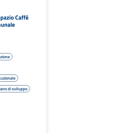
Spazio Caffé
munale
azione
tuzionale
iano di sviluppo