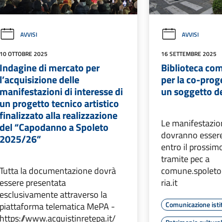
AVVISI
AVVISI
10 OTTOBRE 2025
16 SETTEMBRE 2025
Indagine di mercato per
Biblioteca co
l’acquisizione delle
per la co-prog
manifestazioni di interesse di
un soggetto de
un progetto tecnico artistico
finalizzato alla realizzazione
Le manifestazion
del “Capodanno a Spoleto
dovranno essere
2025/26”
entro il prossim
tramite pec a
Tutta la documentazione dovrà
comune.spolet
essere presentata
ria.it
esclusivamente attraverso la
Comunicazione isti
piattaforma telematica MePA -
https://www.acquistinretepa.it/