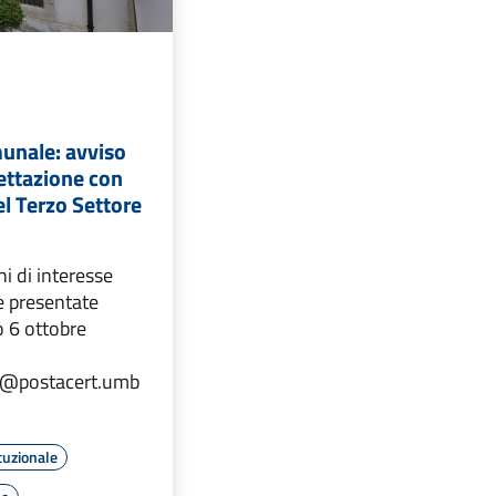
munale: avviso
ettazione con
l Terzo Settore
i di interesse
 presentate
o 6 ottobre
o@postacert.umb
tuzionale