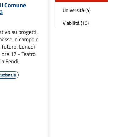
 il Comune
Università (4)
tà
Viabilità (10)
tivo su progetti,
 messe in campo e
l futuro. Lunedì
 ore 17 - Teatro
la Fendi
tuzionale