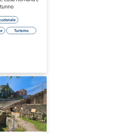
litunno
tuzionale
le
Turismo