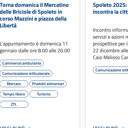
Torna domenica il Mercatino
Spoleto 2025:
delle Briciole di Spoleto in
incontra la cit
corso Mazzini e piazza della
Libertà
Incontro informa
servizi e azioni
L'appuntamento è domenica 11
prospettive per i
gennaio dalle ore 8.00 alle 20.00
22 dicembre alle
Caio Melisso Car
Commercio ambulante
Comunicazione isti
Comunicazione istituzionale
Mercato
Prodotti alimentari
Tempo libero
Turismo
ZTL
LEGGI DI PIÙ
LEGGI DI PIÙ