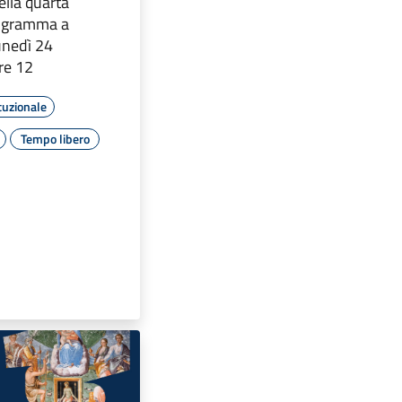
ella quarta
rogramma a
unedì 24
re 12
tuzionale
Tempo libero