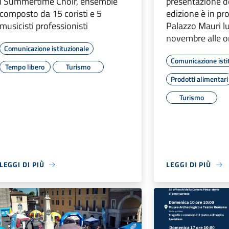
i Summertime Choir, ensemble
presentazione d
composto da 15 coristi e 5
edizione è in p
musicisti professionisti
Palazzo Mauri l
novembre alle o
Comunicazione istituzionale
Comunicazione isti
Tempo libero
Turismo
Prodotti alimentari
Turismo
LEGGI DI PIÙ
LEGGI DI PIÙ