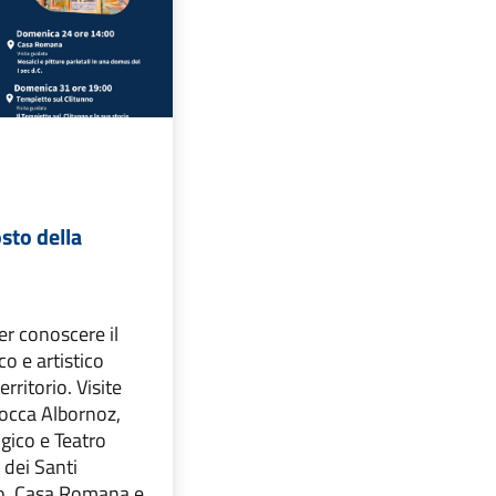
osto della
r conoscere il
co e artistico
territorio. Visite
Rocca Albornoz,
ico e Teatro
dei Santi
o, Casa Romana e