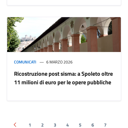
COMUNICATI
6 MARZO 2026
Ricostruzione post sisma: a Spoleto oltre
11 milioni di euro per le opere pubbliche
1
2
3
4
5
6
7
Pagina precedente